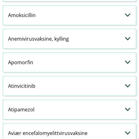
Amoksicillin
Anemivirusvaksine, kylling
Apomorfin
Atinvicitinib
Atipamezol
Aviær encefalomyelittvirusvaksine