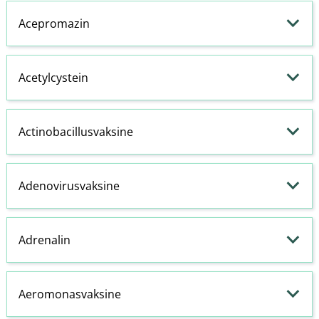
Acepromazin
Acetylcystein
Actinobacillusvaksine
Adenovirusvaksine
Adrenalin
Aeromonasvaksine