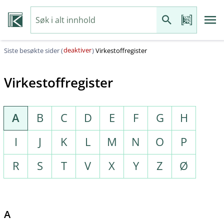
deaktiver
Siste besøkte sider (
)
Virkestoffregister
Virkestoffregister
A
B
C
D
E
F
G
H
I
J
K
L
M
N
O
P
R
S
T
V
X
Y
Z
Ø
A