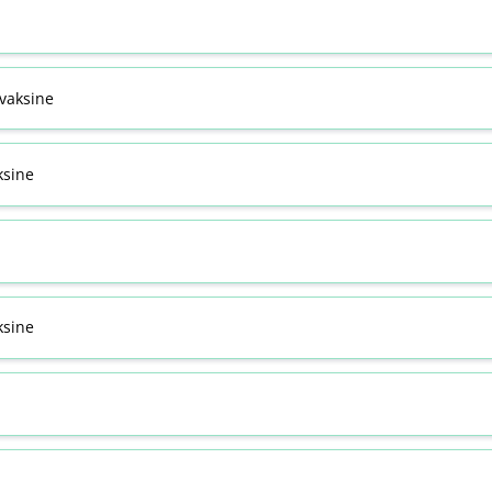
svaksine
ksine
sine