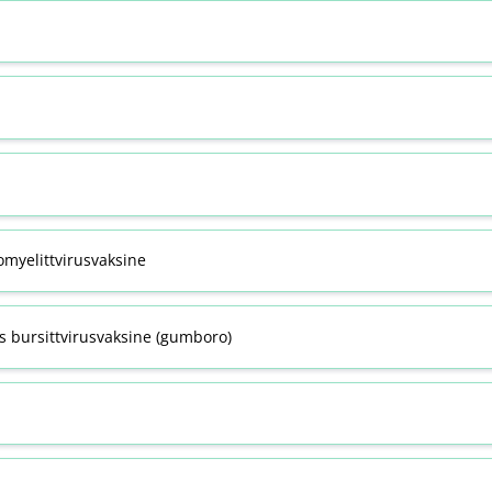
omyelittvirusvaksine
s bursittvirusvaksine (gumboro)