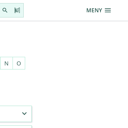
MENY
N
O