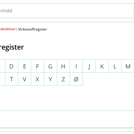
deaktiver
(
)
Virkestoffregister
register
C
D
E
F
G
H
I
J
K
L
M
S
T
V
X
Y
Z
Ø