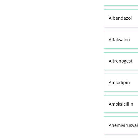
Albendazol
Alfaksalon
Altrenogest
Amlodipin
Amoksicillin
Anemivirusvak