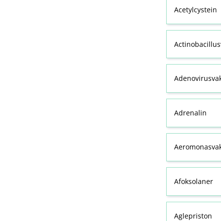
Acetylcystein
Actinobacillu
Adenovirusva
Adrenalin
Aeromonasvak
Afoksolaner
Aglepriston