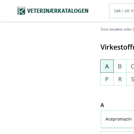
VETERINÆRKATALOGEN
Siste besøkte sider 
Virkestoff
A
B
P
R
A
Acepromazin