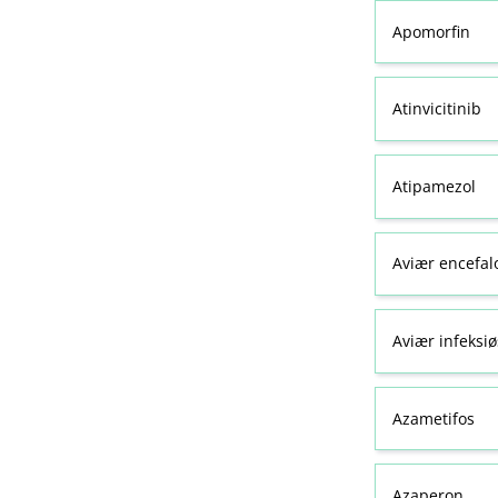
Apomorfin
Atinvicitinib
Atipamezol
Aviær encefal
Aviær infeksiø
Azametifos
Azaperon