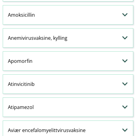
Amoksicillin
Anemivirusvaksine, kylling
Apomorfin
Atinvicitinib
Atipamezol
Aviær encefalomyelittvirusvaksine