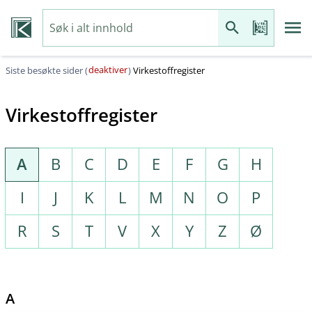
deaktiver
Siste besøkte sider (
)
Virkestoffregister
Virkestoffregister
A
B
C
D
E
F
G
H
I
J
K
L
M
N
O
P
R
S
T
V
X
Y
Z
Ø
A