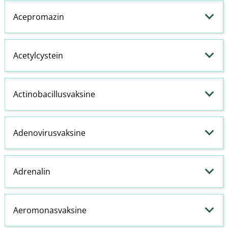
Acepromazin
Acetylcystein
Actinobacillusvaksine
Adenovirusvaksine
Adrenalin
Aeromonasvaksine