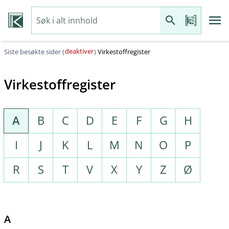
deaktiver
Siste besøkte sider (
)
Virkestoffregister
Virkestoffregister
A
B
C
D
E
F
G
H
I
J
K
L
M
N
O
P
R
S
T
V
X
Y
Z
Ø
A