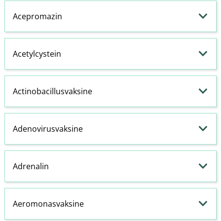
Acepromazin
Acetylcystein
Actinobacillusvaksine
Adenovirusvaksine
Adrenalin
Aeromonasvaksine