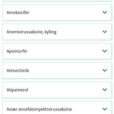
Amoksicillin
Anemivirusvaksine, kylling
Apomorfin
Atinvicitinib
Atipamezol
Aviær encefalomyelittvirusvaksine