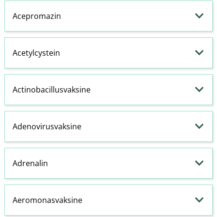
Acepromazin
Acetylcystein
Actinobacillusvaksine
Adenovirusvaksine
Adrenalin
Aeromonasvaksine