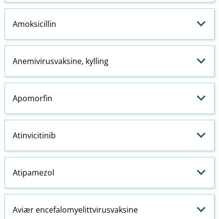
Amoksicillin
Anemivirusvaksine, kylling
Apomorfin
Atinvicitinib
Atipamezol
Aviær encefalomyelittvirusvaksine