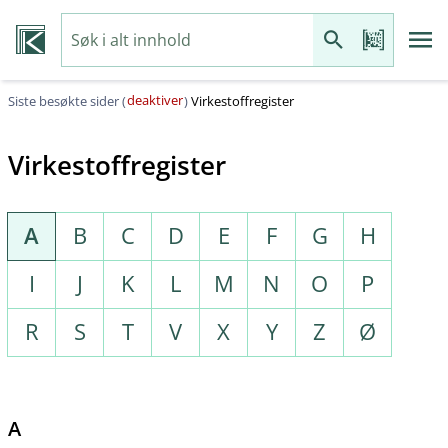
deaktiver
Siste besøkte sider (
)
Virkestoffregister
Virkestoffregister
A
B
C
D
E
F
G
H
I
J
K
L
M
N
O
P
R
S
T
V
X
Y
Z
Ø
A