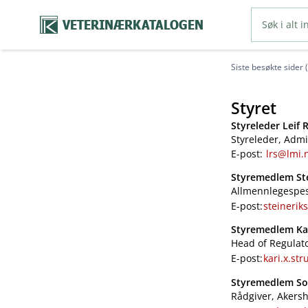
VETERINÆRKATALOGEN
Siste besøkte sider 
Styret
Styreleder Leif
Styreleder, Admi
E-post:
lrs@lmi.
Styremedlem Ste
Allmennlegespesi
E-post:
steineri
Styremedlem Ka
Head of Regulato
E-post:
kari.x.st
Styremedlem Sol
Rådgiver, Akers