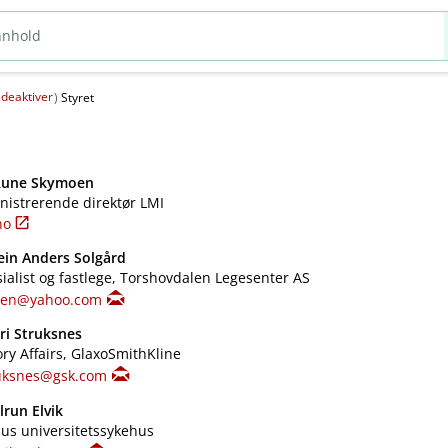
deaktiver
(
)
Styret
 Rune Skymoen
nistrerende direktør LMI
no
in Anders Solgård
alist og fastlege, Torshovdalen Legesenter AS
ksen@yahoo.com
ri Struksnes
ry Affairs, GlaxoSmithKline
ruksnes@gsk.com
run Elvik
hus universitetssykehus