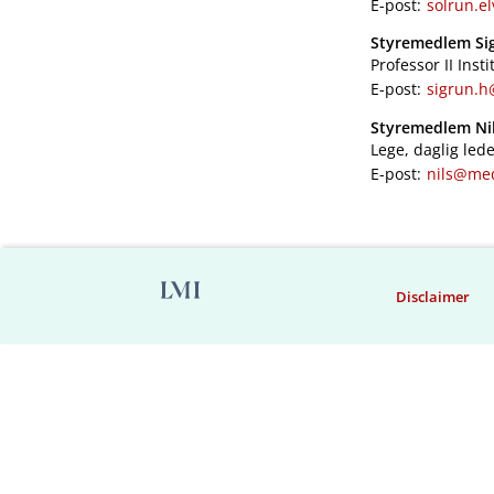
E-post:
solrun.e
Styremedlem Si
Professor II Inst
E-post:
sigrun.h
Styremedlem Nil
Lege, daglig led
E-post:
nils@me
Disclaimer