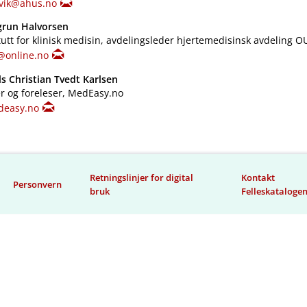
lvik@ahus.no
grun Halvorsen
itutt for klinisk medisin, avdelingsleder hjertemedisinsk avdeling O
@online.no
s Christian Tvedt Karlsen
er og foreleser, MedEasy.no
deasy.no
Retningslinjer for digital
Kontakt
Personvern
bruk
Felleskataloge