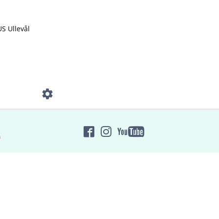
US Ullevål
n