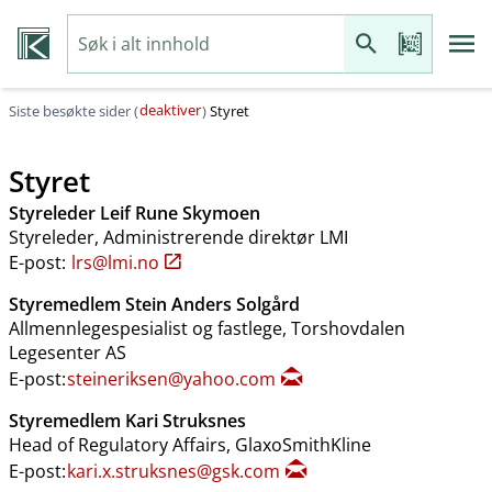
deaktiver
Siste besøkte sider (
)
Styret
Styret
Styreleder Leif Rune Skymoen
Styreleder, Administrerende direktør LMI
E-post:
lrs@lmi.no
Styremedlem Stein Anders Solgård
Allmennlegespesialist og fastlege, Torshovdalen
Legesenter AS
E-post:
steineriksen@yahoo.com
Styremedlem Kari Struksnes
Head of Regulatory Affairs, GlaxoSmithKline
E-post:
kari.x.struksnes@gsk.com