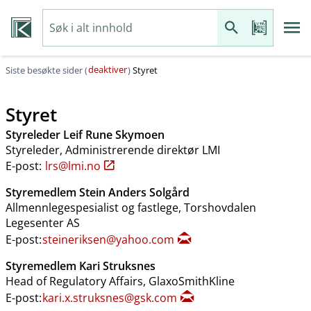
deaktiver
Siste besøkte sider (
)
Styret
Styret
Styreleder Leif Rune Skymoen
Styreleder, Administrerende direktør LMI
E-post:
lrs@lmi.no
Styremedlem Stein Anders Solgård
Allmennlegespesialist og fastlege, Torshovdalen
Legesenter AS
E-post:
steineriksen@yahoo.com
Styremedlem Kari Struksnes
Head of Regulatory Affairs, GlaxoSmithKline
E-post:
kari.x.struksnes@gsk.com