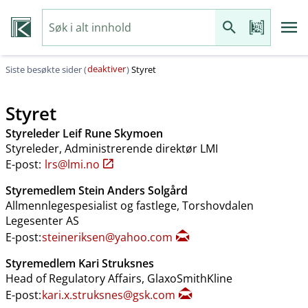
deaktiver
Siste besøkte sider (
)
Styret
Styret
Styreleder Leif Rune Skymoen
Styreleder, Administrerende direktør LMI
E-post:
lrs@lmi.no
Styremedlem Stein Anders Solgård
Allmennlegespesialist og fastlege, Torshovdalen
Legesenter AS
E-post:
steineriksen@yahoo.com
Styremedlem Kari Struksnes
Head of Regulatory Affairs, GlaxoSmithKline
E-post:
kari.x.struksnes@gsk.com