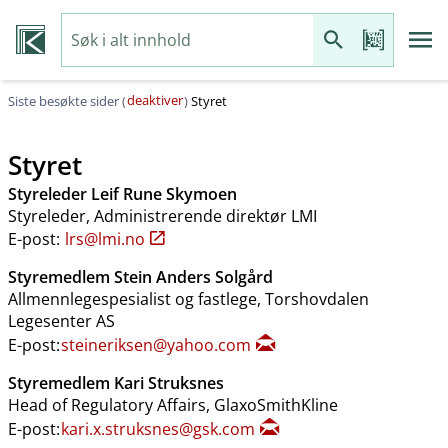
deaktiver
Siste besøkte sider (
)
Styret
Styret
Styreleder Leif Rune Skymoen
Styreleder, Administrerende direktør LMI
E-post:
lrs@lmi.no
Styremedlem Stein Anders Solgård
Allmennlegespesialist og fastlege, Torshovdalen
Legesenter AS
E-post:
steineriksen@yahoo.com
Styremedlem Kari Struksnes
Head of Regulatory Affairs, GlaxoSmithKline
E-post:
kari.x.struksnes@gsk.com