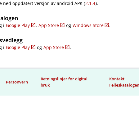
e ned oppdatert versjon av android APK (
2.1.4
).
talogen
g i
Google Play
,
App Store
og
Windows Store
.
svedlegg
g i
Google Play
og
App Store
.
Retningslinjer for digital
Kontakt
Personvern
bruk
Felleskataloge