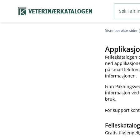
VETERINÆRKATALOGEN
Siste besøkte sider 
Applikasjo
Felleskatalogen 
ned applikasjonen
på smarttelefonen
informasjonen.
Finn Pakningsved
informasjon ved
bruk.
For support kon
Felleskatalo
Gratis tilgjengeli