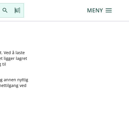
MENY
t. Ved å laste
t ligger lagret
 til
og annen nyttig
nettilgang ved