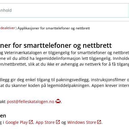
deaktiver
(
)
Applikasjoner for smarttelefoner og nettbrett
ner for smarttelefoner og nettbrett
og Veterinærkatalogen er tilgjengelig for smarttelefoner og nettbret
e vil du alltid ha legemiddelinformasjon lett tilgjengelig. Innholde
​/​nettbrettet, slik at du ikke er avhengig av nettverk for å få tilgang
legg gir deg enkel tilgang til pakningsvedlegg, instruksjonsfilmer 
 at du skanner koden på legemiddelpakningen. Appen krever inter
takt
post@felleskatalogen.no
.
gen
g i
Google Play
,
App Store
og
Windows Store
.