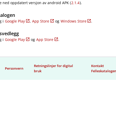
e ned oppdatert versjon av android APK (
2.1.4
).
talogen
g i
Google Play
,
App Store
og
Windows Store
.
svedlegg
g i
Google Play
og
App Store
.
Retningslinjer for digital
Kontakt
Personvern
bruk
Felleskataloge