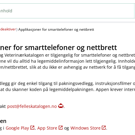
deaktiver
(
)
Applikasjoner for smarttelefoner og nettbrett
ner for smarttelefoner og nettbrett
og Veterinærkatalogen er tilgjengelig for smarttelefoner og nettbret
e vil du alltid ha legemiddelinformasjon lett tilgjengelig. Innholde
​/​nettbrettet, slik at du ikke er avhengig av nettverk for å få tilgang
legg gir deg enkel tilgang til pakningsvedlegg, instruksjonsfilmer 
 at du skanner koden på legemiddelpakningen. Appen krever inter
takt
post@felleskatalogen.no
.
gen
g i
Google Play
,
App Store
og
Windows Store
.