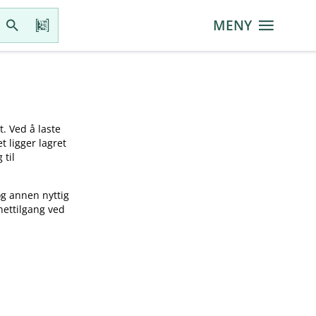
MENY
t. Ved å laste
t ligger lagret
 til
og annen nyttig
nettilgang ved