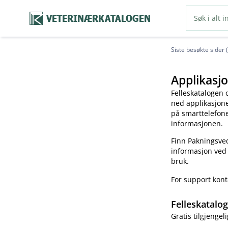
VETERINÆRKATALOGEN
Siste besøkte sider 
Applikasjo
Felleskatalogen 
ned applikasjonen
på smarttelefonen
informasjonen.
Finn Pakningsved
informasjon ved
bruk.
For support kon
Felleskatalo
Gratis tilgjengeli