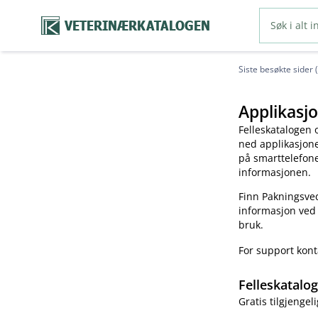
VETERINÆRKATALOGEN
Siste besøkte sider 
Applikasjo
Felleskatalogen 
ned applikasjonen
på smarttelefonen
informasjonen.
Finn Pakningsved
informasjon ved
bruk.
For support kon
Felleskatalo
Gratis tilgjengeli