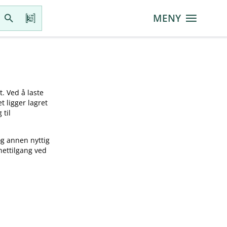
MENY
t. Ved å laste
t ligger lagret
 til
og annen nyttig
nettilgang ved