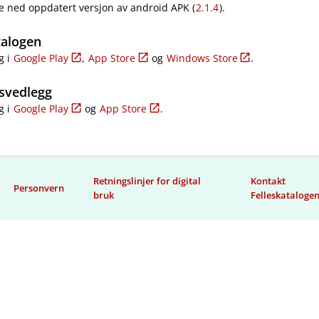
e ned oppdatert versjon av android APK (
2.1.4
).
talogen
g i
Google Play
,
App Store
og
Windows Store
.
svedlegg
g i
Google Play
og
App Store
.
Retningslinjer for digital
Kontakt
Personvern
bruk
Felleskataloge