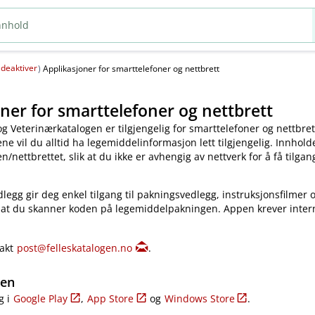
deaktiver
(
)
Applikasjoner for smarttelefoner og nettbrett
ner for smarttelefoner og nettbrett
og Veterinærkatalogen er tilgjengelig for smarttelefoner og nettbret
e vil du alltid ha legemiddelinformasjon lett tilgjengelig. Innholde
​/​nettbrettet, slik at du ikke er avhengig av nettverk for å få tilgang
legg gir deg enkel tilgang til pakningsvedlegg, instruksjonsfilmer 
 at du skanner koden på legemiddelpakningen. Appen krever inter
takt
post@felleskatalogen.no
.
gen
g i
Google Play
,
App Store
og
Windows Store
.