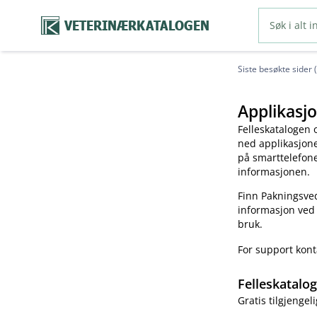
VETERINÆRKATALOGEN
Siste besøkte sider 
Applikasjo
Felleskatalogen 
ned applikasjonen
på smarttelefonen
informasjonen.
Finn Pakningsved
informasjon ved
bruk.
For support kon
Felleskatalo
Gratis tilgjengeli