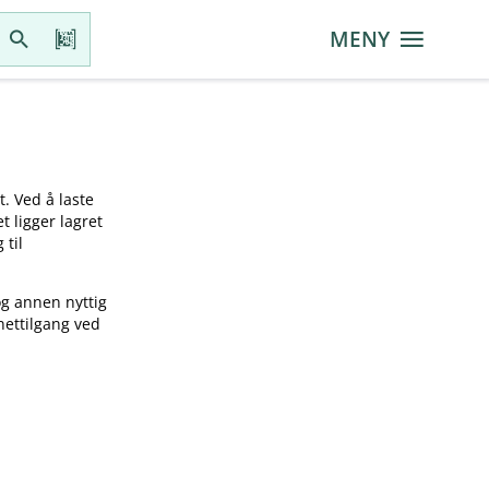
MENY
t. Ved å laste
t ligger lagret
 til
og annen nyttig
nettilgang ved