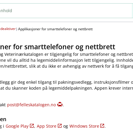
deaktiver
(
)
Applikasjoner for smarttelefoner og nettbrett
ner for smarttelefoner og nettbrett
og Veterinærkatalogen er tilgjengelig for smarttelefoner og nettbret
e vil du alltid ha legemiddelinformasjon lett tilgjengelig. Innholde
​/​nettbrettet, slik at du ikke er avhengig av nettverk for å få tilgang
legg gir deg enkel tilgang til pakningsvedlegg, instruksjonsfilmer 
 at du skanner koden på legemiddelpakningen. Appen krever inter
takt
post@felleskatalogen.no
.
gen
g i
Google Play
,
App Store
og
Windows Store
.