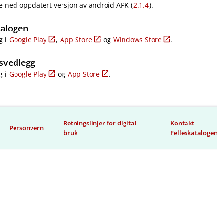
e ned oppdatert versjon av android APK (
2.1.4
).
talogen
g i
Google Play
,
App Store
og
Windows Store
.
svedlegg
g i
Google Play
og
App Store
.
Retningslinjer for digital
Kontakt
Personvern
bruk
Felleskataloge