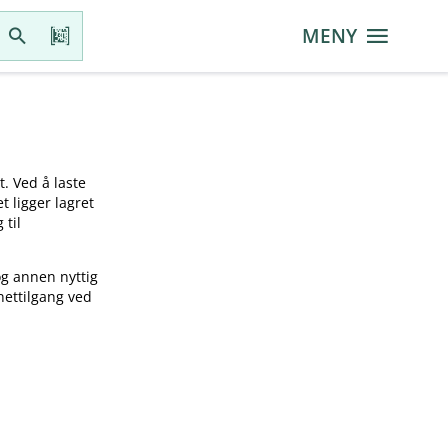
MENY
t. Ved å laste
t ligger lagret
 til
og annen nyttig
nettilgang ved