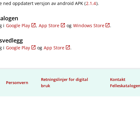
e ned oppdatert versjon av android APK (
2.1.4
).
talogen
g i
Google Play
,
App Store
og
Windows Store
.
svedlegg
g i
Google Play
og
App Store
.
Retningslinjer for digital
Kontakt
Personvern
bruk
Felleskataloge