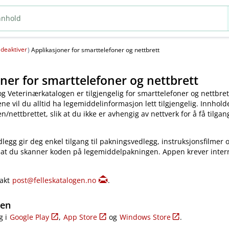
deaktiver
(
)
Applikasjoner for smarttelefoner og nettbrett
ner for smarttelefoner og nettbrett
og Veterinærkatalogen er tilgjengelig for smarttelefoner og nettbret
e vil du alltid ha legemiddelinformasjon lett tilgjengelig. Innholde
​/​nettbrettet, slik at du ikke er avhengig av nettverk for å få tilgang
legg gir deg enkel tilgang til pakningsvedlegg, instruksjonsfilmer 
 at du skanner koden på legemiddelpakningen. Appen krever inter
takt
post@felleskatalogen.no
.
gen
g i
Google Play
,
App Store
og
Windows Store
.