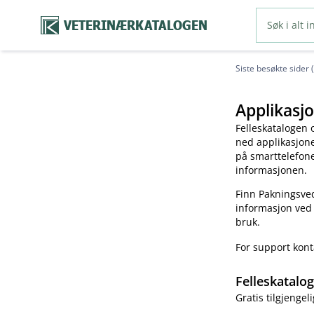
VETERINÆRKATALOGEN
Siste besøkte sider 
Applikasjo
Felleskatalogen 
ned applikasjonen
på smarttelefonen
informasjonen.
Finn Pakningsved
informasjon ved
bruk.
For support kon
Felleskatalo
Gratis tilgjengeli