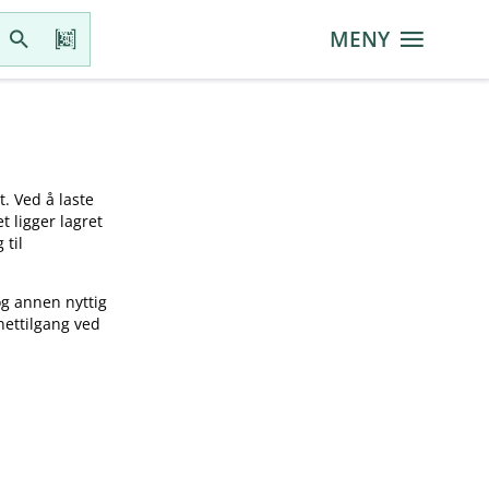
MENY
t. Ved å laste
t ligger lagret
 til
og annen nyttig
nettilgang ved