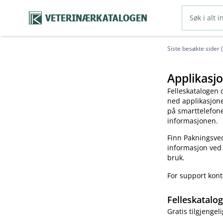
VETERINÆRKATALOGEN
Siste besøkte sider 
Applikasjo
Felleskatalogen 
ned applikasjonen
på smarttelefonen
informasjonen.
Finn Pakningsved
informasjon ved
bruk.
For support kon
Felleskatalo
Gratis tilgjengeli