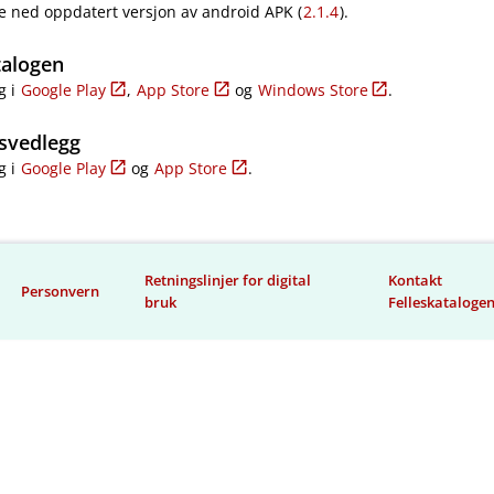
e ned oppdatert versjon av android APK (
2.1.4
).
talogen
g i
Google Play
,
App Store
og
Windows Store
.
svedlegg
g i
Google Play
og
App Store
.
Retningslinjer for digital
Kontakt
Personvern
bruk
Felleskataloge