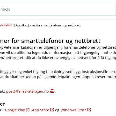
deaktiver
(
)
Applikasjoner for smarttelefoner og nettbrett
ner for smarttelefoner og nettbrett
og Veterinærkatalogen er tilgjengelig for smarttelefoner og nettbret
e vil du alltid ha legemiddelinformasjon lett tilgjengelig. Innholde
​/​nettbrettet, slik at du ikke er avhengig av nettverk for å få tilgang
legg gir deg enkel tilgang til pakningsvedlegg, instruksjonsfilmer 
 at du skanner koden på legemiddelpakningen. Appen krever inter
takt
post@felleskatalogen.no
.
gen
g i
Google Play
,
App Store
og
Windows Store
.