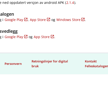
e ned oppdatert versjon av android APK (
2.1.4
).
talogen
g i
Google Play
,
App Store
og
Windows Store
.
svedlegg
g i
Google Play
og
App Store
.
Retningslinjer for digital
Kontakt
Personvern
bruk
Felleskataloge