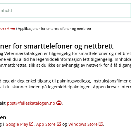
deaktiver
(
)
Applikasjoner for smarttelefoner og nettbrett
ner for smarttelefoner og nettbrett
og Veterinærkatalogen er tilgjengelig for smarttelefoner og nettbret
e vil du alltid ha legemiddelinformasjon lett tilgjengelig. Innholde
​/​nettbrettet, slik at du ikke er avhengig av nettverk for å få tilgang
legg gir deg enkel tilgang til pakningsvedlegg, instruksjonsfilmer 
 at du skanner koden på legemiddelpakningen. Appen krever inter
takt
post@felleskatalogen.no
.
gen
g i
Google Play
,
App Store
og
Windows Store
.