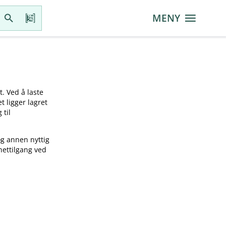
MENY
t. Ved å laste
t ligger lagret
 til
og annen nyttig
nettilgang ved