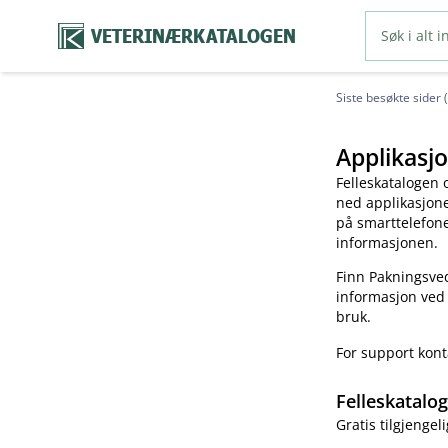
VETERINÆRKATALOGEN
Siste besøkte sider 
Applikasjo
Felleskatalogen 
ned applikasjonen
på smarttelefonen
informasjonen.
Finn Pakningsved
informasjon ved
bruk.
For support kon
Felleskatalo
Gratis tilgjengeli