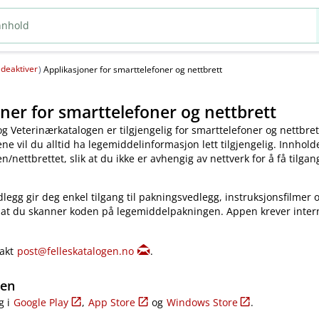
deaktiver
(
)
Applikasjoner for smarttelefoner og nettbrett
ner for smarttelefoner og nettbrett
og Veterinærkatalogen er tilgjengelig for smarttelefoner og nettbret
e vil du alltid ha legemiddelinformasjon lett tilgjengelig. Innholde
​/​nettbrettet, slik at du ikke er avhengig av nettverk for å få tilgang
legg gir deg enkel tilgang til pakningsvedlegg, instruksjonsfilmer 
 at du skanner koden på legemiddelpakningen. Appen krever inter
takt
post@felleskatalogen.no
.
gen
g i
Google Play
,
App Store
og
Windows Store
.