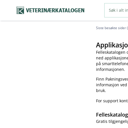
VETERINÆRKATALOGEN
Siste besøkte sider 
Applikasjo
Felleskatalogen 
ned applikasjonen
på smarttelefonen
informasjonen.
Finn Pakningsved
informasjon ved
bruk.
For support kon
Felleskatalo
Gratis tilgjengeli