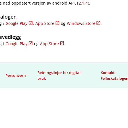
e ned oppdatert versjon av android APK (
2.1.4
).
talogen
g i
Google Play
,
App Store
og
Windows Store
.
svedlegg
g i
Google Play
og
App Store
.
Retningslinjer for digital
Kontakt
Personvern
bruk
Felleskataloge