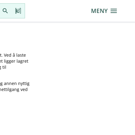
MENY
t. Ved å laste
t ligger lagret
 til
og annen nyttig
nettilgang ved