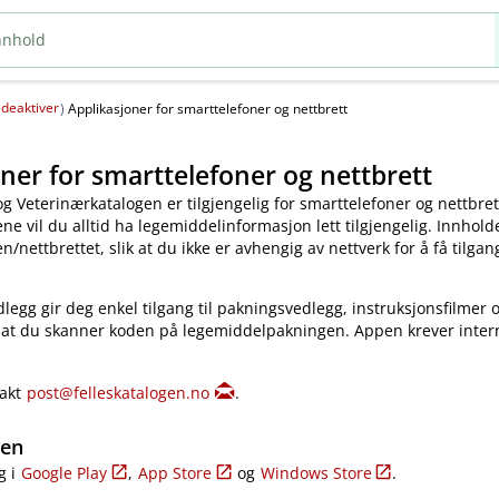
deaktiver
(
)
Applikasjoner for smarttelefoner og nettbrett
ner for smarttelefoner og nettbrett
og Veterinærkatalogen er tilgjengelig for smarttelefoner og nettbret
e vil du alltid ha legemiddelinformasjon lett tilgjengelig. Innholde
​/​nettbrettet, slik at du ikke er avhengig av nettverk for å få tilgang
legg gir deg enkel tilgang til pakningsvedlegg, instruksjonsfilmer 
 at du skanner koden på legemiddelpakningen. Appen krever inter
takt
post@felleskatalogen.no
.
gen
g i
Google Play
,
App Store
og
Windows Store
.