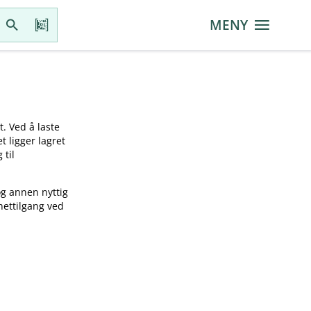
MENY
t. Ved å laste
t ligger lagret
 til
og annen nyttig
nettilgang ved