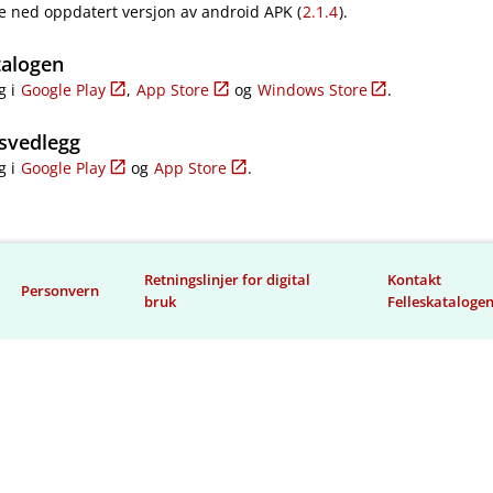
e ned oppdatert versjon av android APK (
2.1.4
).
talogen
g i
Google Play
,
App Store
og
Windows Store
.
svedlegg
g i
Google Play
og
App Store
.
Retningslinjer for digital
Kontakt
Personvern
bruk
Felleskataloge