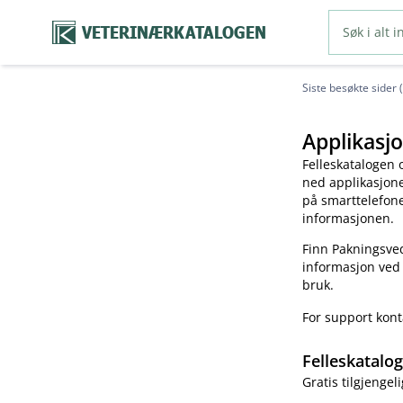
VETERINÆRKATALOGEN
Siste besøkte sider 
Applikasjo
Felleskatalogen 
ned applikasjonen
på smarttelefonen
informasjonen.
Finn Pakningsved
informasjon ved
bruk.
For support kon
Felleskatalo
Gratis tilgjengeli