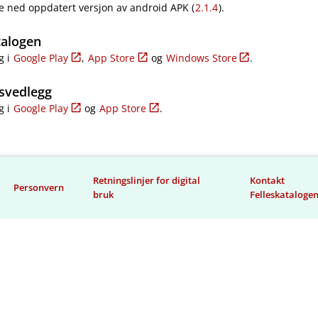
e ned oppdatert versjon av android APK (
2.1.4
).
talogen
g i
Google Play
,
App Store
og
Windows Store
.
svedlegg
g i
Google Play
og
App Store
.
Retningslinjer for digital
Kontakt
Personvern
bruk
Felleskataloge