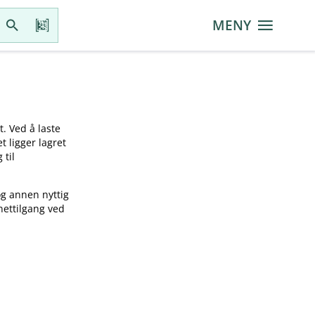
MENY
t. Ved å laste
t ligger lagret
 til
og annen nyttig
nettilgang ved