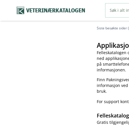
VETERINÆRKATALOGEN
Siste besøkte sider 
Applikasjo
Felleskatalogen 
ned applikasjonen
på smarttelefonen
informasjonen.
Finn Pakningsved
informasjon ved
bruk.
For support kon
Felleskatalo
Gratis tilgjengeli