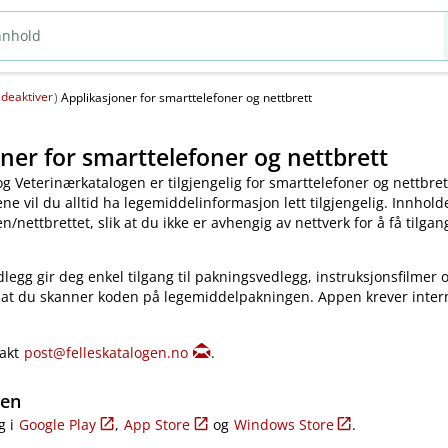
deaktiver
(
)
Applikasjoner for smarttelefoner og nettbrett
ner for smarttelefoner og nettbrett
og Veterinærkatalogen er tilgjengelig for smarttelefoner og nettbret
e vil du alltid ha legemiddelinformasjon lett tilgjengelig. Innholde
​/​nettbrettet, slik at du ikke er avhengig av nettverk for å få tilgang
legg gir deg enkel tilgang til pakningsvedlegg, instruksjonsfilmer 
 at du skanner koden på legemiddelpakningen. Appen krever inter
takt
post@felleskatalogen.no
.
gen
g i
Google Play
,
App Store
og
Windows Store
.