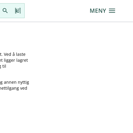
MENY
t. Ved å laste
t ligger lagret
 til
og annen nyttig
nettilgang ved