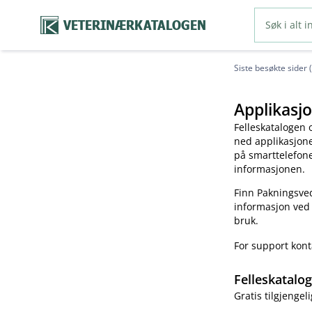
VETERINÆRKATALOGEN
Siste besøkte sider 
Applikasjo
Felleskatalogen 
ned applikasjonen
på smarttelefonen
informasjonen.
Finn Pakningsved
informasjon ved
bruk.
For support kon
Felleskatalo
Gratis tilgjengeli