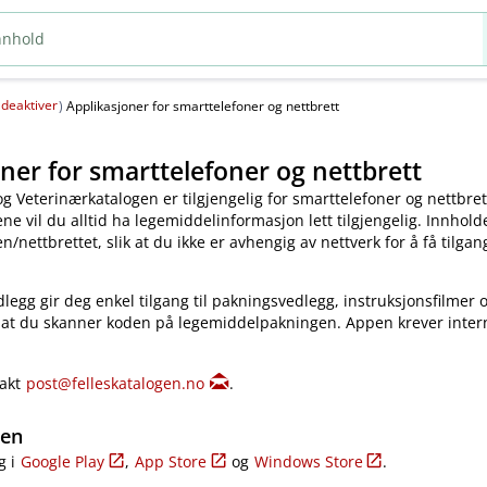
deaktiver
(
)
Applikasjoner for smarttelefoner og nettbrett
ner for smarttelefoner og nettbrett
og Veterinærkatalogen er tilgjengelig for smarttelefoner og nettbret
e vil du alltid ha legemiddelinformasjon lett tilgjengelig. Innholde
​/​nettbrettet, slik at du ikke er avhengig av nettverk for å få tilgang
legg gir deg enkel tilgang til pakningsvedlegg, instruksjonsfilmer 
 at du skanner koden på legemiddelpakningen. Appen krever inter
takt
post@felleskatalogen.no
.
gen
g i
Google Play
,
App Store
og
Windows Store
.