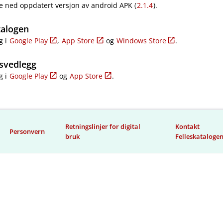
e ned oppdatert versjon av android APK (
2.1.4
).
talogen
g i
Google Play
,
App Store
og
Windows Store
.
svedlegg
g i
Google Play
og
App Store
.
Retningslinjer for digital
Kontakt
Personvern
bruk
Felleskataloge