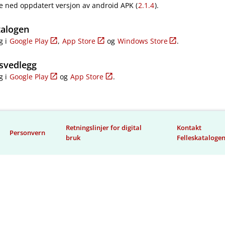
e ned oppdatert versjon av android APK (
2.1.4
).
talogen
g i
Google Play
,
App Store
og
Windows Store
.
svedlegg
g i
Google Play
og
App Store
.
Retningslinjer for digital
Kontakt
Personvern
bruk
Felleskataloge