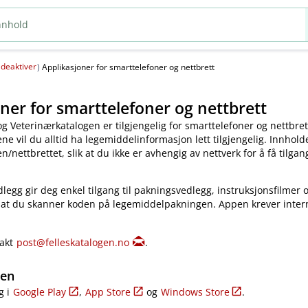
deaktiver
(
)
Applikasjoner for smarttelefoner og nettbrett
ner for smarttelefoner og nettbrett
og Veterinærkatalogen er tilgjengelig for smarttelefoner og nettbret
e vil du alltid ha legemiddelinformasjon lett tilgjengelig. Innholde
​/​nettbrettet, slik at du ikke er avhengig av nettverk for å få tilgang
legg gir deg enkel tilgang til pakningsvedlegg, instruksjonsfilmer 
 at du skanner koden på legemiddelpakningen. Appen krever inter
takt
post@felleskatalogen.no
.
gen
g i
Google Play
,
App Store
og
Windows Store
.