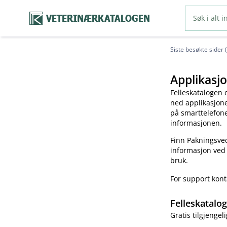
VETERINÆRKATALOGEN
Siste besøkte sider 
Applikasjo
Felleskatalogen 
ned applikasjonen
på smarttelefonen
informasjonen.
Finn Pakningsved
informasjon ved
bruk.
For support kon
Felleskatalo
Gratis tilgjengeli