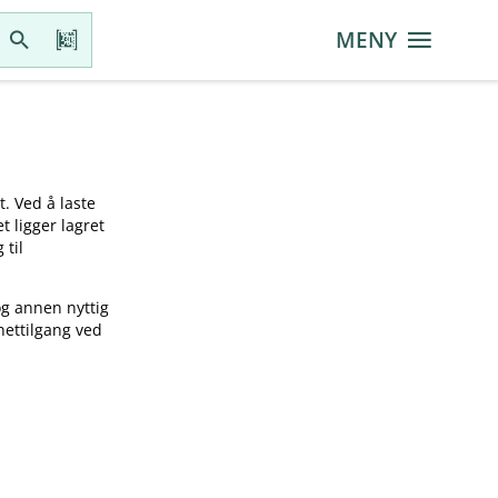
MENY
t. Ved å laste
t ligger lagret
 til
og annen nyttig
nettilgang ved