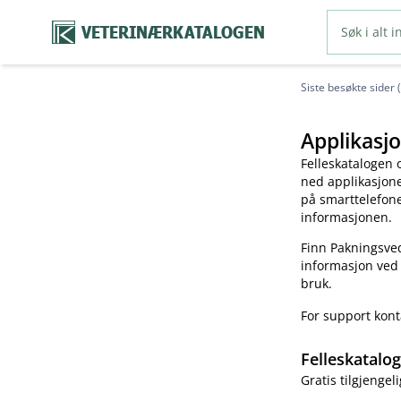
VETERINÆRKATALOGEN
Siste besøkte sider 
Applikasjo
Felleskatalogen 
ned applikasjonen
på smarttelefonen
informasjonen.
Finn Pakningsved
informasjon ved
bruk.
For support kon
Felleskatalo
Gratis tilgjengeli