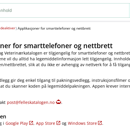
deaktiver
(
)
Applikasjoner for smarttelefoner og nettbrett
ner for smarttelefoner og nettbrett
og Veterinærkatalogen er tilgjengelig for smarttelefoner og nettbret
e vil du alltid ha legemiddelinformasjon lett tilgjengelig. Innholde
​/​nettbrettet, slik at du ikke er avhengig av nettverk for å få tilgang
legg gir deg enkel tilgang til pakningsvedlegg, instruksjonsfilmer 
 at du skanner koden på legemiddelpakningen. Appen krever inter
takt
post@felleskatalogen.no
.
gen
g i
Google Play
,
App Store
og
Windows Store
.