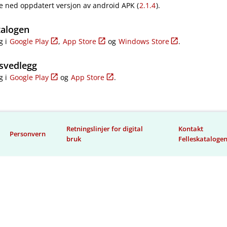
e ned oppdatert versjon av android APK (
2.1.4
).
talogen
g i
Google Play
,
App Store
og
Windows Store
.
svedlegg
g i
Google Play
og
App Store
.
Retningslinjer for digital
Kontakt
Personvern
bruk
Felleskataloge