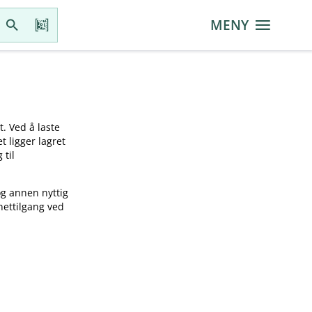
MENY
t. Ved å laste
t ligger lagret
 til
og annen nyttig
nettilgang ved