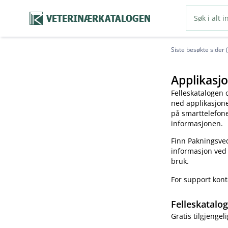
VETERINÆRKATALOGEN
Siste besøkte sider 
Applikasjo
Felleskatalogen 
ned applikasjonen
på smarttelefonen
informasjonen.
Finn Pakningsved
informasjon ved
bruk.
For support kon
Felleskatalo
Gratis tilgjengeli