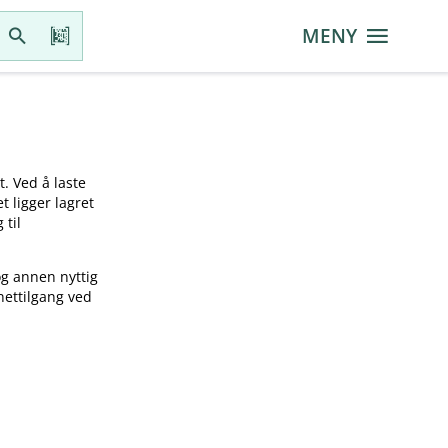
MENY
t. Ved å laste
t ligger lagret
 til
og annen nyttig
nettilgang ved