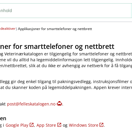
deaktiver
(
)
Applikasjoner for smarttelefoner og nettbrett
ner for smarttelefoner og nettbrett
og Veterinærkatalogen er tilgjengelig for smarttelefoner og nettbret
e vil du alltid ha legemiddelinformasjon lett tilgjengelig. Innholde
​/​nettbrettet, slik at du ikke er avhengig av nettverk for å få tilgang
legg gir deg enkel tilgang til pakningsvedlegg, instruksjonsfilmer 
 at du skanner koden på legemiddelpakningen. Appen krever inter
takt
post@felleskatalogen.no
.
gen
g i
Google Play
,
App Store
og
Windows Store
.