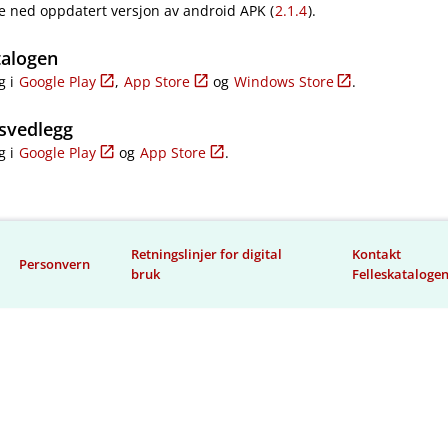
e ned oppdatert versjon av android APK (
2.1.4
).
talogen
g i
Google Play
,
App Store
og
Windows Store
.
svedlegg
g i
Google Play
og
App Store
.
Retningslinjer for digital
Kontakt
Personvern
bruk
Felleskataloge