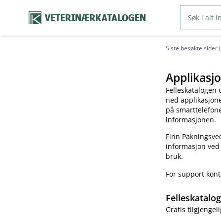
VETERINÆRKATALOGEN
Siste besøkte sider 
Applikasjo
Felleskatalogen 
ned applikasjonen
på smarttelefonen
informasjonen.
Finn Pakningsved
informasjon ved
bruk.
For support kon
Felleskatalo
Gratis tilgjengeli