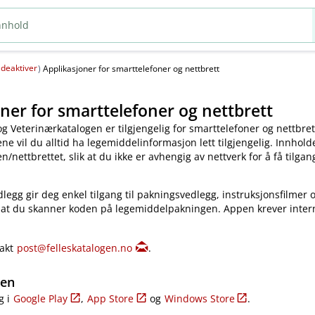
deaktiver
(
)
Applikasjoner for smarttelefoner og nettbrett
ner for smarttelefoner og nettbrett
og Veterinærkatalogen er tilgjengelig for smarttelefoner og nettbret
e vil du alltid ha legemiddelinformasjon lett tilgjengelig. Innholde
​/​nettbrettet, slik at du ikke er avhengig av nettverk for å få tilgang
legg gir deg enkel tilgang til pakningsvedlegg, instruksjonsfilmer 
 at du skanner koden på legemiddelpakningen. Appen krever inter
takt
post@felleskatalogen.no
.
gen
g i
Google Play
,
App Store
og
Windows Store
.