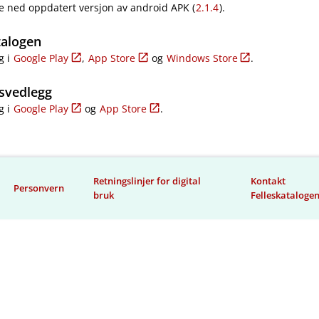
e ned oppdatert versjon av android APK (
2.1.4
).
talogen
g i
Google Play
,
App Store
og
Windows Store
.
svedlegg
g i
Google Play
og
App Store
.
Retningslinjer for digital
Kontakt
Personvern
bruk
Felleskataloge