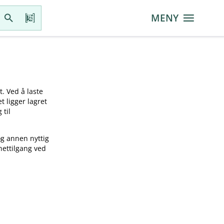
MENY
t. Ved å laste
t ligger lagret
 til
og annen nyttig
nettilgang ved