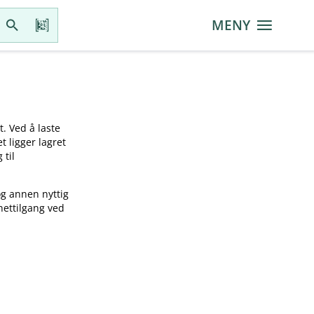
MENY
t. Ved å laste
t ligger lagret
 til
og annen nyttig
nettilgang ved