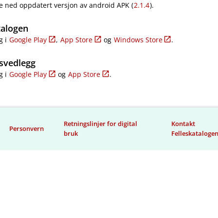
e ned oppdatert versjon av android APK (
2.1.4
).
talogen
g i
Google Play
,
App Store
og
Windows Store
.
svedlegg
g i
Google Play
og
App Store
.
Retningslinjer for digital
Kontakt
Personvern
bruk
Felleskataloge