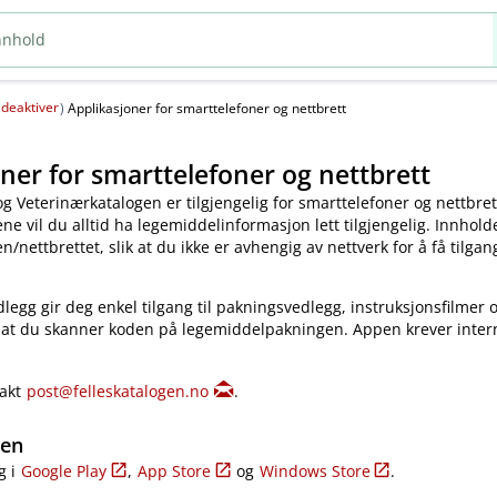
deaktiver
(
)
Applikasjoner for smarttelefoner og nettbrett
ner for smarttelefoner og nettbrett
og Veterinærkatalogen er tilgjengelig for smarttelefoner og nettbret
e vil du alltid ha legemiddelinformasjon lett tilgjengelig. Innholde
​/​nettbrettet, slik at du ikke er avhengig av nettverk for å få tilgang
legg gir deg enkel tilgang til pakningsvedlegg, instruksjonsfilmer 
 at du skanner koden på legemiddelpakningen. Appen krever inter
takt
post@felleskatalogen.no
.
gen
g i
Google Play
,
App Store
og
Windows Store
.