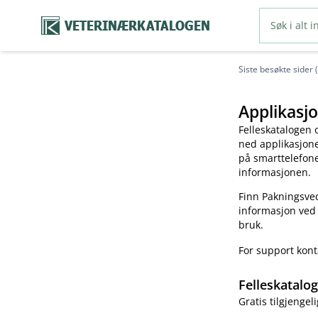
VETERINÆRKATALOGEN
Siste besøkte sider 
Applikasjo
Felleskatalogen 
ned applikasjonen
på smarttelefonen
informasjonen.
Finn Pakningsved
informasjon ved
bruk.
For support kon
Felleskatalo
Gratis tilgjengeli