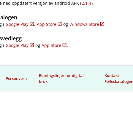
e ned oppdatert versjon av android APK (
2.1.4
).
talogen
g i
Google Play
,
App Store
og
Windows Store
.
svedlegg
g i
Google Play
og
App Store
.
Retningslinjer for digital
Kontakt
Personvern
bruk
Felleskataloge