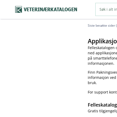
VETERINÆRKATALOGEN
Siste besøkte sider 
Applikasjo
Felleskatalogen 
ned applikasjonen
på smarttelefonen
informasjonen.
Finn Pakningsved
informasjon ved
bruk.
For support kon
Felleskatalo
Gratis tilgjengeli