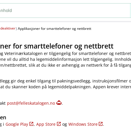
deaktiver
(
)
Applikasjoner for smarttelefoner og nettbrett
ner for smarttelefoner og nettbrett
og Veterinærkatalogen er tilgjengelig for smarttelefoner og nettbret
e vil du alltid ha legemiddelinformasjon lett tilgjengelig. Innholde
​/​nettbrettet, slik at du ikke er avhengig av nettverk for å få tilgang
legg gir deg enkel tilgang til pakningsvedlegg, instruksjonsfilmer 
 at du skanner koden på legemiddelpakningen. Appen krever inter
takt
post@felleskatalogen.no
.
gen
g i
Google Play
,
App Store
og
Windows Store
.