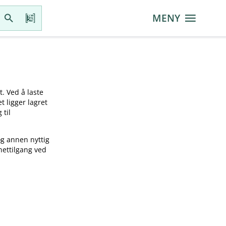
MENY
t. Ved å laste
t ligger lagret
 til
og annen nyttig
nettilgang ved