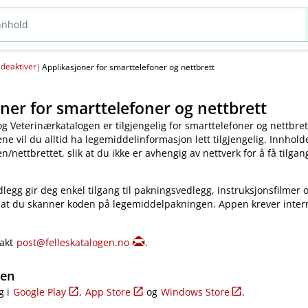
deaktiver
(
)
Applikasjoner for smarttelefoner og nettbrett
ner for smarttelefoner og nettbrett
og Veterinærkatalogen er tilgjengelig for smarttelefoner og nettbret
e vil du alltid ha legemiddelinformasjon lett tilgjengelig. Innholde
​/​nettbrettet, slik at du ikke er avhengig av nettverk for å få tilgang
legg gir deg enkel tilgang til pakningsvedlegg, instruksjonsfilmer 
 at du skanner koden på legemiddelpakningen. Appen krever inter
takt
post@felleskatalogen.no
.
gen
g i
Google Play
,
App Store
og
Windows Store
.