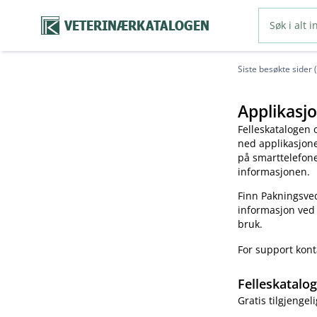
VETERINÆRKATALOGEN
Siste besøkte sider 
Applikasjo
Felleskatalogen 
ned applikasjonen
på smarttelefonen
informasjonen.
Finn Pakningsved
informasjon ved
bruk.
For support kon
Felleskatalo
Gratis tilgjengeli