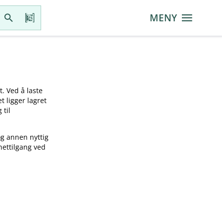
MENY
t. Ved å laste
t ligger lagret
 til
og annen nyttig
nettilgang ved