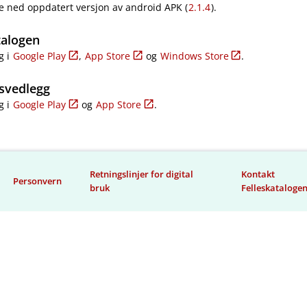
e ned oppdatert versjon av android APK (
2.1.4
).
talogen
g i
Google Play
,
App Store
og
Windows Store
.
svedlegg
g i
Google Play
og
App Store
.
Retningslinjer for digital
Kontakt
Personvern
bruk
Felleskataloge