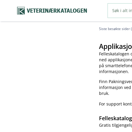
VETERINÆRKATALOGEN
Siste besøkte sider 
Applikasjo
Felleskatalogen 
ned applikasjonen
på smarttelefonen
informasjonen.
Finn Pakningsved
informasjon ved
bruk.
For support kon
Felleskatalo
Gratis tilgjengeli