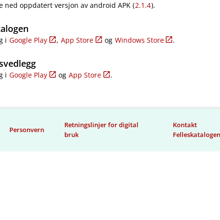
e ned oppdatert versjon av android APK (
2.1.4
).
talogen
g i
Google Play
,
App Store
og
Windows Store
.
svedlegg
g i
Google Play
og
App Store
.
Retningslinjer for digital
Kontakt
Personvern
bruk
Felleskataloge