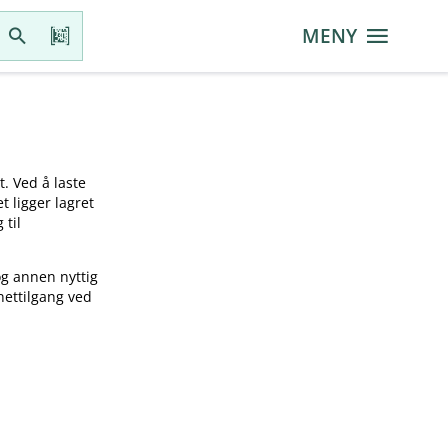
MENY
t. Ved å laste
t ligger lagret
 til
og annen nyttig
nettilgang ved