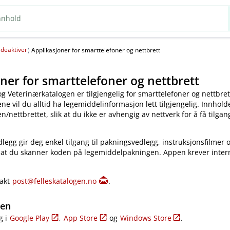
deaktiver
(
)
Applikasjoner for smarttelefoner og nettbrett
ner for smarttelefoner og nettbrett
og Veterinærkatalogen er tilgjengelig for smarttelefoner og nettbret
e vil du alltid ha legemiddelinformasjon lett tilgjengelig. Innholde
​/​nettbrettet, slik at du ikke er avhengig av nettverk for å få tilgang
legg gir deg enkel tilgang til pakningsvedlegg, instruksjonsfilmer 
 at du skanner koden på legemiddelpakningen. Appen krever inter
takt
post@felleskatalogen.no
.
gen
g i
Google Play
,
App Store
og
Windows Store
.