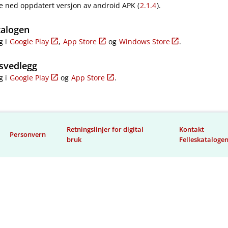
e ned oppdatert versjon av android APK (
2.1.4
).
talogen
g i
Google Play
,
App Store
og
Windows Store
.
svedlegg
g i
Google Play
og
App Store
.
Retningslinjer for digital
Kontakt
Personvern
bruk
Felleskataloge