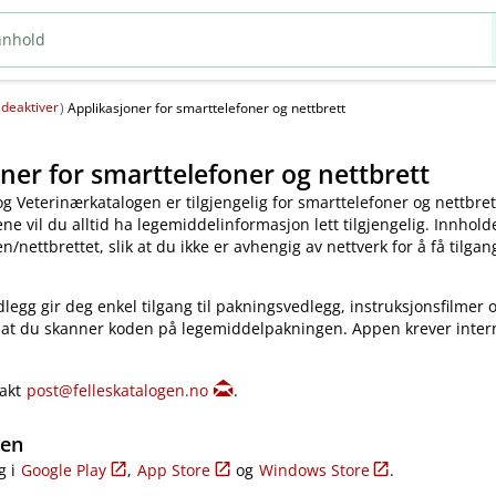
deaktiver
(
)
Applikasjoner for smarttelefoner og nettbrett
ner for smarttelefoner og nettbrett
og Veterinærkatalogen er tilgjengelig for smarttelefoner og nettbret
e vil du alltid ha legemiddelinformasjon lett tilgjengelig. Innholde
​/​nettbrettet, slik at du ikke er avhengig av nettverk for å få tilgang
legg gir deg enkel tilgang til pakningsvedlegg, instruksjonsfilmer 
 at du skanner koden på legemiddelpakningen. Appen krever inter
takt
post@felleskatalogen.no
.
gen
g i
Google Play
,
App Store
og
Windows Store
.