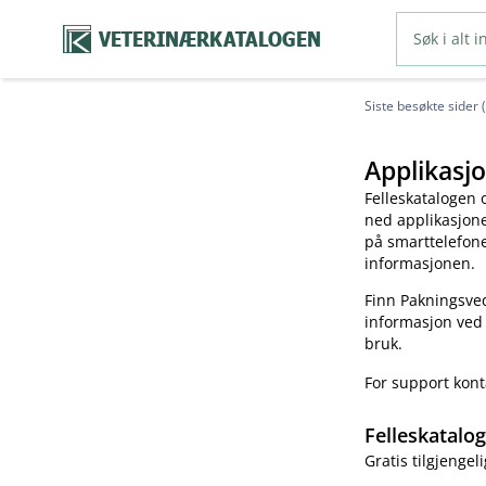
VETERINÆRKATALOGEN
Siste besøkte sider 
Applikasjo
Felleskatalogen 
ned applikasjonen
på smarttelefonen
informasjonen.
Finn Pakningsved
informasjon ved
bruk.
For support kon
Felleskatalo
Gratis tilgjengeli