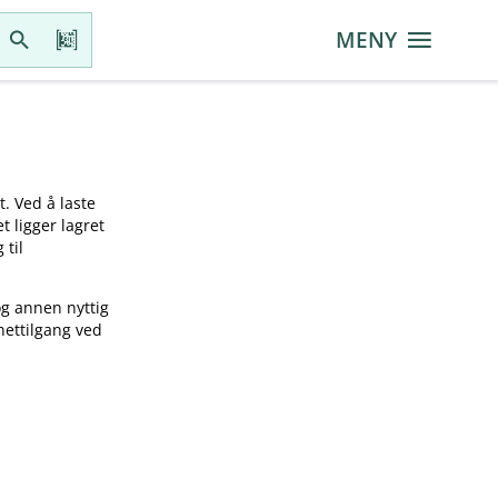
MENY
t. Ved å laste
t ligger lagret
 til
og annen nyttig
nettilgang ved