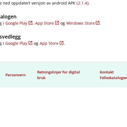
e ned oppdatert versjon av android APK (
2.1.4
).
talogen
g i
Google Play
,
App Store
og
Windows Store
.
svedlegg
g i
Google Play
og
App Store
.
Retningslinjer for digital
Kontakt
Personvern
bruk
Felleskataloge