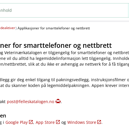
deaktiver
(
)
Applikasjoner for smarttelefoner og nettbrett
ner for smarttelefoner og nettbrett
og Veterinærkatalogen er tilgjengelig for smarttelefoner og nettbret
e vil du alltid ha legemiddelinformasjon lett tilgjengelig. Innholde
​/​nettbrettet, slik at du ikke er avhengig av nettverk for å få tilgang
legg gir deg enkel tilgang til pakningsvedlegg, instruksjonsfilmer 
 at du skanner koden på legemiddelpakningen. Appen krever inter
takt
post@felleskatalogen.no
.
gen
g i
Google Play
,
App Store
og
Windows Store
.