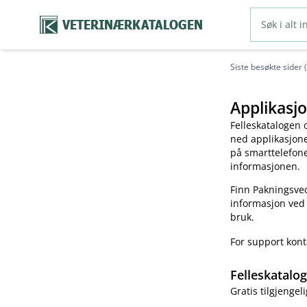
VETERINÆRKATALOGEN
Siste besøkte sider 
Applikasjo
Felleskatalogen 
ned applikasjonen
på smarttelefonen
informasjonen.
Finn Pakningsved
informasjon ved
bruk.
For support kon
Felleskatalo
Gratis tilgjengeli