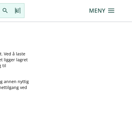
MENY
t. Ved å laste
t ligger lagret
 til
og annen nyttig
nettilgang ved