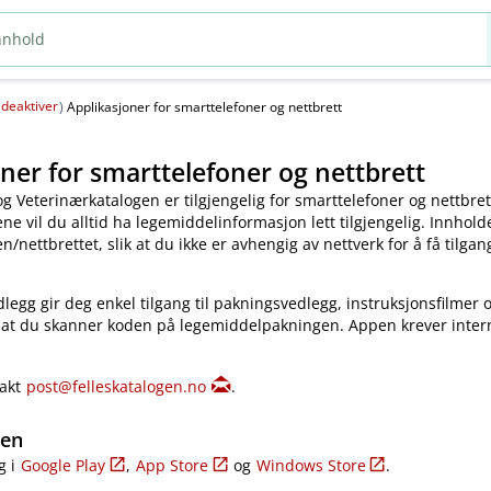
deaktiver
(
)
Applikasjoner for smarttelefoner og nettbrett
ner for smarttelefoner og nettbrett
og Veterinærkatalogen er tilgjengelig for smarttelefoner og nettbret
e vil du alltid ha legemiddelinformasjon lett tilgjengelig. Innholde
​/​nettbrettet, slik at du ikke er avhengig av nettverk for å få tilgang
legg gir deg enkel tilgang til pakningsvedlegg, instruksjonsfilmer 
 at du skanner koden på legemiddelpakningen. Appen krever inter
takt
post@felleskatalogen.no
.
gen
g i
Google Play
,
App Store
og
Windows Store
.