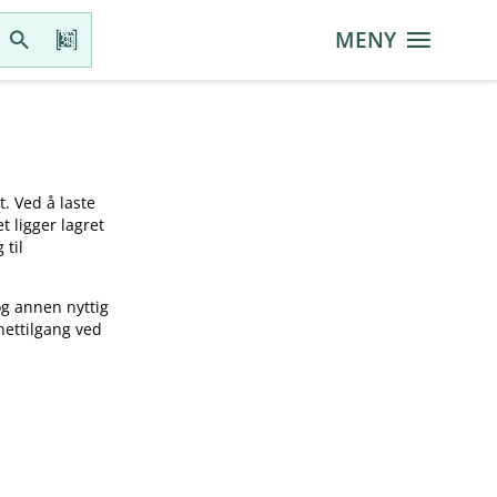
MENY
t. Ved å laste
t ligger lagret
 til
og annen nyttig
nettilgang ved