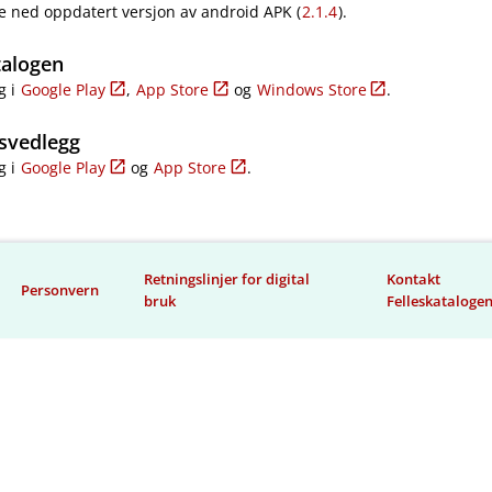
e ned oppdatert versjon av android APK (
2.1.4
).
talogen
g i
Google Play
,
App Store
og
Windows Store
.
svedlegg
g i
Google Play
og
App Store
.
Retningslinjer for digital
Kontakt
Personvern
bruk
Felleskataloge