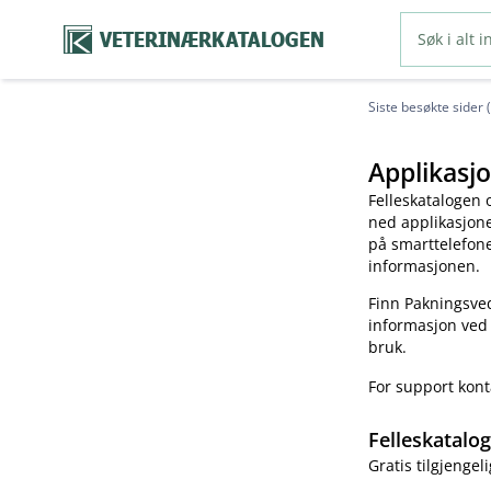
VETERINÆRKATALOGEN
Siste besøkte sider 
Applikasjo
Felleskatalogen 
ned applikasjonen
på smarttelefonen
informasjonen.
Finn Pakningsved
informasjon ved
bruk.
For support kon
Felleskatalo
Gratis tilgjengeli