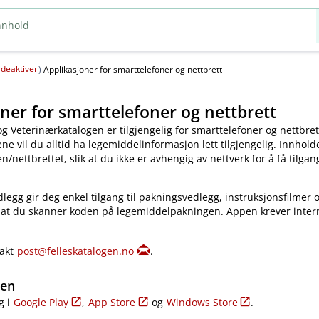
deaktiver
(
)
Applikasjoner for smarttelefoner og nettbrett
ner for smarttelefoner og nettbrett
og Veterinærkatalogen er tilgjengelig for smarttelefoner og nettbret
e vil du alltid ha legemiddelinformasjon lett tilgjengelig. Innholde
​/​nettbrettet, slik at du ikke er avhengig av nettverk for å få tilgang
legg gir deg enkel tilgang til pakningsvedlegg, instruksjonsfilmer 
 at du skanner koden på legemiddelpakningen. Appen krever inter
takt
post@felleskatalogen.no
.
gen
g i
Google Play
,
App Store
og
Windows Store
.