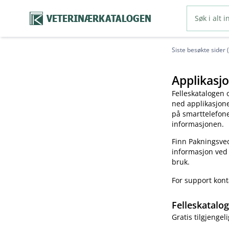
VETERINÆRKATALOGEN
Siste besøkte sider 
Applikasjo
Felleskatalogen 
ned applikasjonen
på smarttelefonen
informasjonen.
Finn Pakningsved
informasjon ved
bruk.
For support kon
Felleskatalo
Gratis tilgjengeli