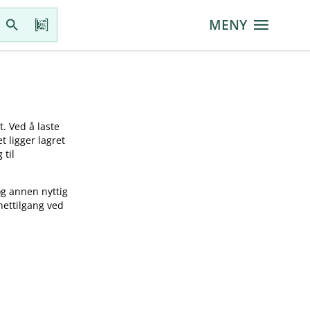
MENY
t. Ved å laste
t ligger lagret
 til
og annen nyttig
nettilgang ved