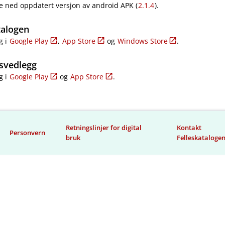
e ned oppdatert versjon av android APK (
2.1.4
).
talogen
g i
Google Play
,
App Store
og
Windows Store
.
svedlegg
g i
Google Play
og
App Store
.
Retningslinjer for digital
Kontakt
Personvern
bruk
Felleskataloge