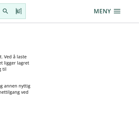
MENY
t. Ved å laste
t ligger lagret
 til
og annen nyttig
nettilgang ved