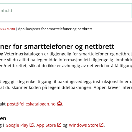
deaktiver
(
)
Applikasjoner for smarttelefoner og nettbrett
ner for smarttelefoner og nettbrett
og Veterinærkatalogen er tilgjengelig for smarttelefoner og nettbret
e vil du alltid ha legemiddelinformasjon lett tilgjengelig. Innholde
​/​nettbrettet, slik at du ikke er avhengig av nettverk for å få tilgang
legg gir deg enkel tilgang til pakningsvedlegg, instruksjonsfilmer 
 at du skanner koden på legemiddelpakningen. Appen krever inter
takt
post@felleskatalogen.no
.
gen
g i
Google Play
,
App Store
og
Windows Store
.