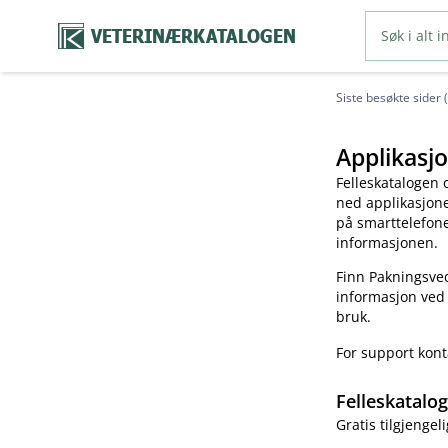
VETERINÆRKATALOGEN
Siste besøkte sider 
Applikasjo
Felleskatalogen 
ned applikasjonen
på smarttelefonen
informasjonen.
Finn Pakningsved
informasjon ved
bruk.
For support kon
Felleskatalo
Gratis tilgjengeli