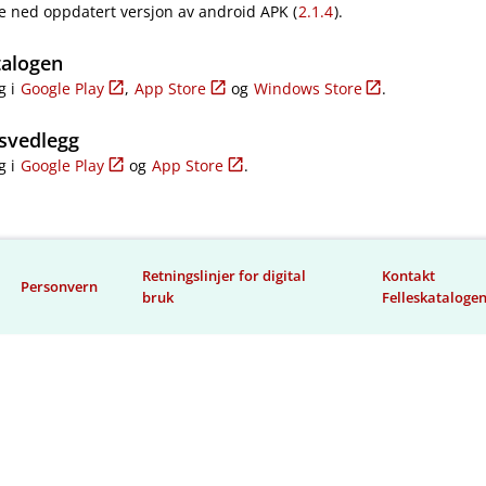
e ned oppdatert versjon av android APK (
2.1.4
).
talogen
g i
Google Play
,
App Store
og
Windows Store
.
svedlegg
g i
Google Play
og
App Store
.
Retningslinjer for digital
Kontakt
Personvern
bruk
Felleskataloge