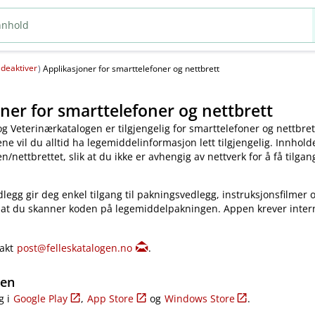
deaktiver
(
)
Applikasjoner for smarttelefoner og nettbrett
ner for smarttelefoner og nettbrett
og Veterinærkatalogen er tilgjengelig for smarttelefoner og nettbret
e vil du alltid ha legemiddelinformasjon lett tilgjengelig. Innholde
​/​nettbrettet, slik at du ikke er avhengig av nettverk for å få tilgang
legg gir deg enkel tilgang til pakningsvedlegg, instruksjonsfilmer 
 at du skanner koden på legemiddelpakningen. Appen krever inter
takt
post@felleskatalogen.no
.
gen
g i
Google Play
,
App Store
og
Windows Store
.