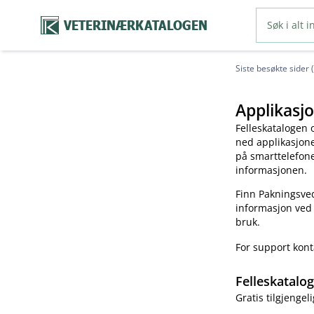
VETERINÆRKATALOGEN
Siste besøkte sider 
Applikasjo
Felleskatalogen 
ned applikasjonen
på smarttelefonen
informasjonen.
Finn Pakningsved
informasjon ved
bruk.
For support kon
Felleskatalo
Gratis tilgjengeli