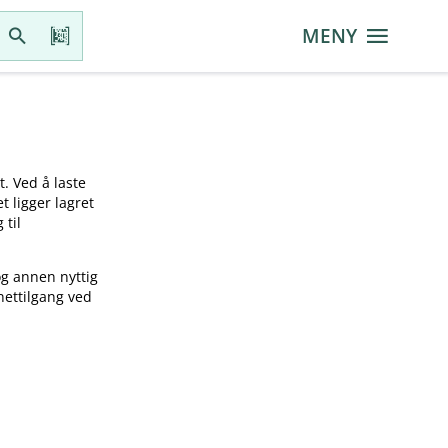
MENY
t. Ved å laste
t ligger lagret
 til
og annen nyttig
nettilgang ved