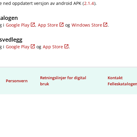
e ned oppdatert versjon av android APK (
2.1.4
).
talogen
g i
Google Play
,
App Store
og
Windows Store
.
svedlegg
g i
Google Play
og
App Store
.
Retningslinjer for digital
Kontakt
Personvern
bruk
Felleskataloge