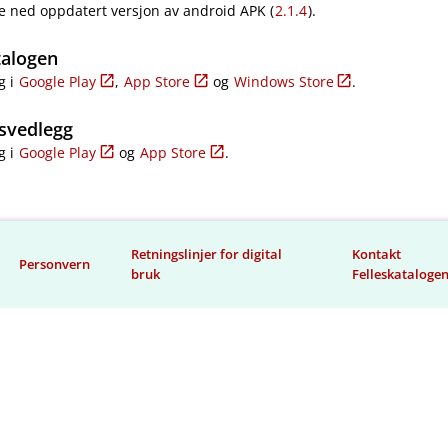
e ned oppdatert versjon av android APK (
2.1.4
).
talogen
g i
Google Play
,
App Store
og
Windows Store
.
svedlegg
g i
Google Play
og
App Store
.
Retningslinjer for digital
Kontakt
Personvern
bruk
Felleskataloge