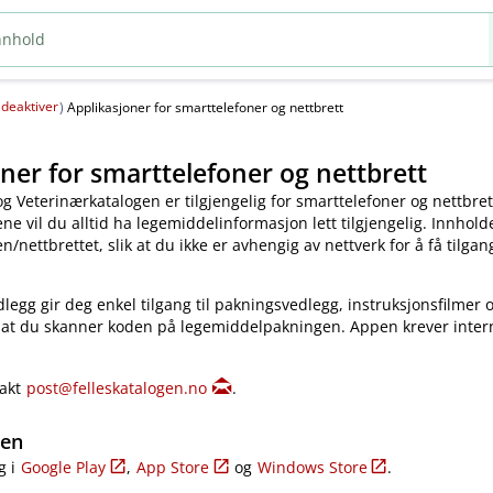
deaktiver
(
)
Applikasjoner for smarttelefoner og nettbrett
ner for smarttelefoner og nettbrett
og Veterinærkatalogen er tilgjengelig for smarttelefoner og nettbret
e vil du alltid ha legemiddelinformasjon lett tilgjengelig. Innholde
​/​nettbrettet, slik at du ikke er avhengig av nettverk for å få tilgang
legg gir deg enkel tilgang til pakningsvedlegg, instruksjonsfilmer 
 at du skanner koden på legemiddelpakningen. Appen krever inter
takt
post@felleskatalogen.no
.
gen
g i
Google Play
,
App Store
og
Windows Store
.