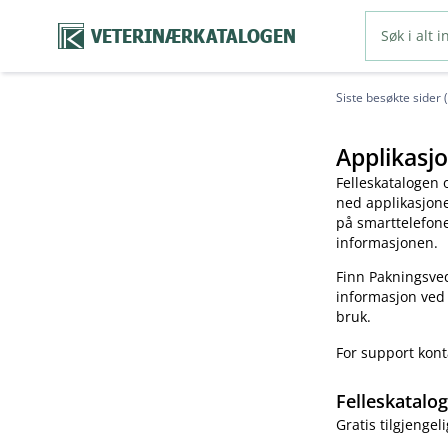
VETERINÆRKATALOGEN
Siste besøkte sider 
Applikasjo
Felleskatalogen 
ned applikasjonen
på smarttelefonen
informasjonen.
Finn Pakningsved
informasjon ved
bruk.
For support kon
Felleskatalo
Gratis tilgjengeli