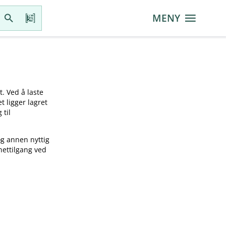
MENY
t. Ved å laste
t ligger lagret
 til
og annen nyttig
nettilgang ved