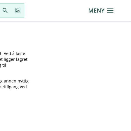
MENY
t. Ved å laste
t ligger lagret
 til
og annen nyttig
nettilgang ved