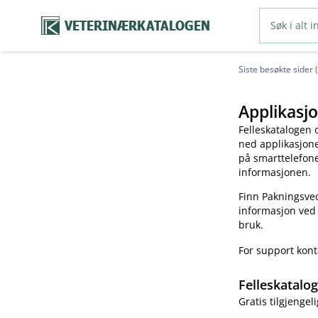
VETERINÆRKATALOGEN
Siste besøkte sider 
Applikasjo
Felleskatalogen 
ned applikasjonen
på smarttelefonen
informasjonen.
Finn Pakningsved
informasjon ved
bruk.
For support kon
Felleskatalo
Gratis tilgjengeli