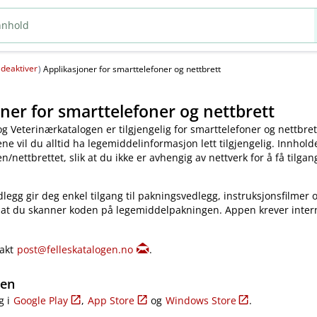
deaktiver
(
)
Applikasjoner for smarttelefoner og nettbrett
ner for smarttelefoner og nettbrett
og Veterinærkatalogen er tilgjengelig for smarttelefoner og nettbret
e vil du alltid ha legemiddelinformasjon lett tilgjengelig. Innholde
​/​nettbrettet, slik at du ikke er avhengig av nettverk for å få tilgang
legg gir deg enkel tilgang til pakningsvedlegg, instruksjonsfilmer 
 at du skanner koden på legemiddelpakningen. Appen krever inter
takt
post@felleskatalogen.no
.
gen
g i
Google Play
,
App Store
og
Windows Store
.