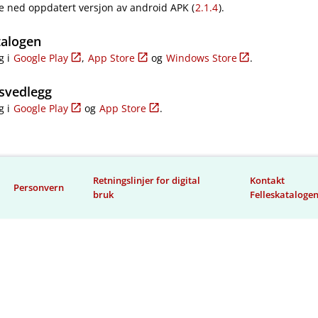
e ned oppdatert versjon av android APK (
2.1.4
).
talogen
g i
Google Play
,
App Store
og
Windows Store
.
svedlegg
g i
Google Play
og
App Store
.
Retningslinjer for digital
Kontakt
Personvern
bruk
Felleskataloge