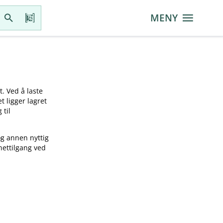
MENY
t. Ved å laste
t ligger lagret
 til
og annen nyttig
nettilgang ved