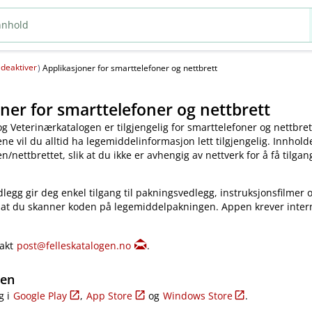
deaktiver
(
)
Applikasjoner for smarttelefoner og nettbrett
ner for smarttelefoner og nettbrett
og Veterinærkatalogen er tilgjengelig for smarttelefoner og nettbret
e vil du alltid ha legemiddelinformasjon lett tilgjengelig. Innholde
​/​nettbrettet, slik at du ikke er avhengig av nettverk for å få tilgang
legg gir deg enkel tilgang til pakningsvedlegg, instruksjonsfilmer 
 at du skanner koden på legemiddelpakningen. Appen krever inter
takt
post@felleskatalogen.no
.
gen
g i
Google Play
,
App Store
og
Windows Store
.