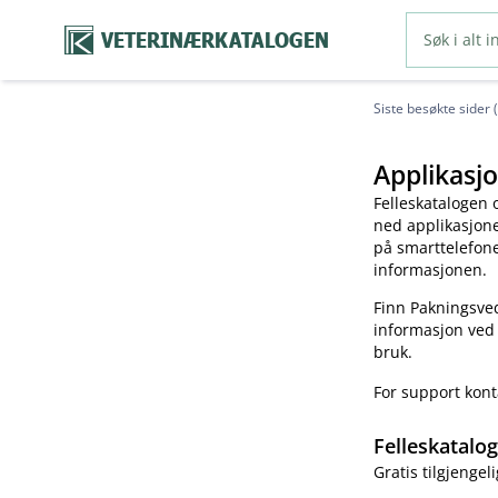
VETERINÆRKATALOGEN
Siste besøkte sider 
Applikasjo
Felleskatalogen 
ned applikasjonen
på smarttelefonen
informasjonen.
Finn Pakningsved
informasjon ved
bruk.
For support kon
Felleskatalo
Gratis tilgjengeli