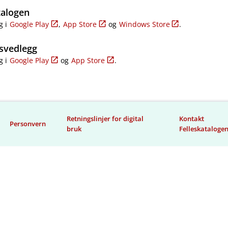
talogen
g i
Google Play
,
App Store
og
Windows Store
.
svedlegg
g i
Google Play
og
App Store
.
Retningslinjer for digital
Kontakt
Personvern
bruk
Felleskataloge