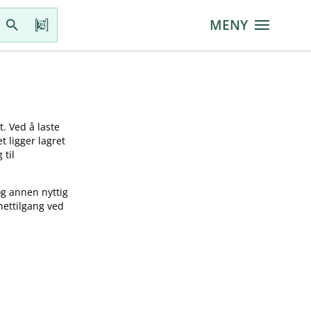
MENY
t. Ved å laste
t ligger lagret
 til
og annen nyttig
nettilgang ved