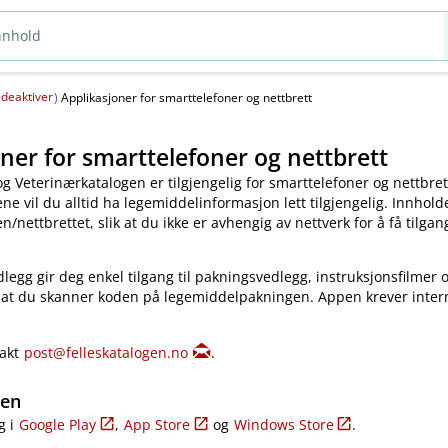
deaktiver
(
)
Applikasjoner for smarttelefoner og nettbrett
ner for smarttelefoner og nettbrett
og Veterinærkatalogen er tilgjengelig for smarttelefoner og nettbret
e vil du alltid ha legemiddelinformasjon lett tilgjengelig. Innholde
​/​nettbrettet, slik at du ikke er avhengig av nettverk for å få tilgang
legg gir deg enkel tilgang til pakningsvedlegg, instruksjonsfilmer 
 at du skanner koden på legemiddelpakningen. Appen krever inter
takt
post@felleskatalogen.no
.
gen
g i
Google Play
,
App Store
og
Windows Store
.