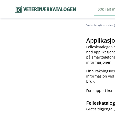
VETERINÆRKATALOGEN
Siste besøkte sider 
Applikasjo
Felleskatalogen 
ned applikasjonen
på smarttelefonen
informasjonen.
Finn Pakningsved
informasjon ved
bruk.
For support kon
Felleskatalo
Gratis tilgjengeli