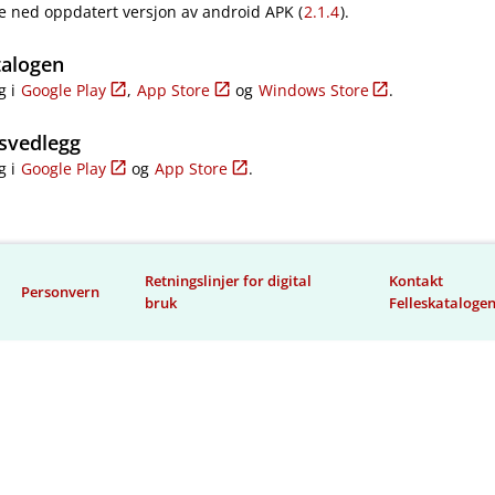
e ned oppdatert versjon av android APK (
2.1.4
).
talogen
g i
Google Play
,
App Store
og
Windows Store
.
svedlegg
g i
Google Play
og
App Store
.
Retningslinjer for digital
Kontakt
Personvern
bruk
Felleskataloge