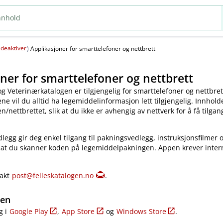
deaktiver
(
)
Applikasjoner for smarttelefoner og nettbrett
ner for smarttelefoner og nettbrett
og Veterinærkatalogen er tilgjengelig for smarttelefoner og nettbret
e vil du alltid ha legemiddelinformasjon lett tilgjengelig. Innholde
​/​nettbrettet, slik at du ikke er avhengig av nettverk for å få tilgang
legg gir deg enkel tilgang til pakningsvedlegg, instruksjonsfilmer 
 at du skanner koden på legemiddelpakningen. Appen krever inter
takt
post@felleskatalogen.no
.
gen
g i
Google Play
,
App Store
og
Windows Store
.