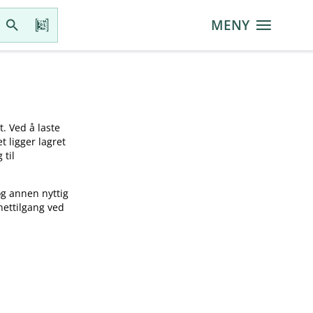
MENY
t. Ved å laste
t ligger lagret
 til
og annen nyttig
nettilgang ved