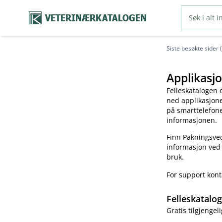
VETERINÆRKATALOGEN
Siste besøkte sider 
Applikasjo
Felleskatalogen 
ned applikasjonen
på smarttelefonen
informasjonen.
Finn Pakningsved
informasjon ved
bruk.
For support kon
Felleskatalo
Gratis tilgjengeli