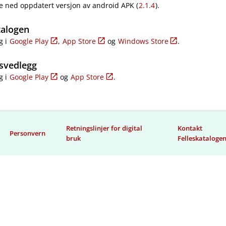
e ned oppdatert versjon av android APK (
2.1.4
).
talogen
g i
Google Play
,
App Store
og
Windows Store
.
svedlegg
g i
Google Play
og
App Store
.
Retningslinjer for digital
Kontakt
Personvern
bruk
Felleskataloge