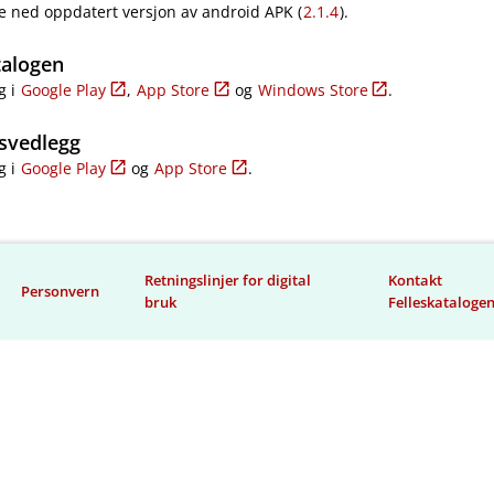
e ned oppdatert versjon av android APK (
2.1.4
).
talogen
g i
Google Play
,
App Store
og
Windows Store
.
svedlegg
g i
Google Play
og
App Store
.
Retningslinjer for digital
Kontakt
Personvern
bruk
Felleskataloge