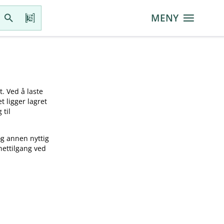
MENY
t. Ved å laste
t ligger lagret
 til
og annen nyttig
nettilgang ved