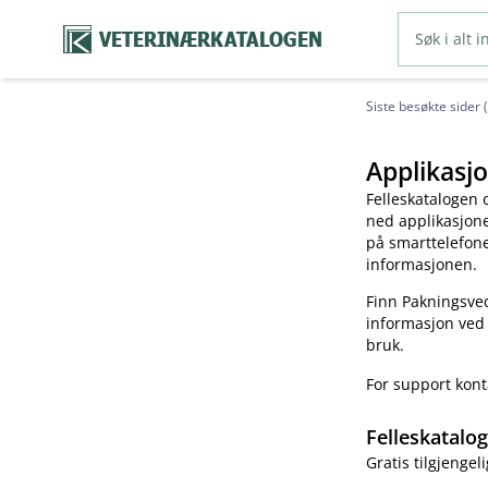
VETERINÆRKATALOGEN
Siste besøkte sider 
Applikasjo
Felleskatalogen 
ned applikasjonen
på smarttelefonen
informasjonen.
Finn Pakningsved
informasjon ved
bruk.
For support kon
Felleskatalo
Gratis tilgjengeli