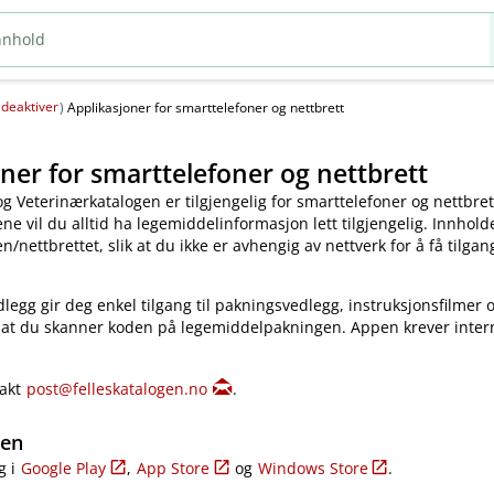
deaktiver
(
)
Applikasjoner for smarttelefoner og nettbrett
ner for smarttelefoner og nettbrett
og Veterinærkatalogen er tilgjengelig for smarttelefoner og nettbret
e vil du alltid ha legemiddelinformasjon lett tilgjengelig. Innholde
​/​nettbrettet, slik at du ikke er avhengig av nettverk for å få tilgang
legg gir deg enkel tilgang til pakningsvedlegg, instruksjonsfilmer 
 at du skanner koden på legemiddelpakningen. Appen krever inter
takt
post@felleskatalogen.no
.
gen
g i
Google Play
,
App Store
og
Windows Store
.