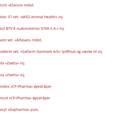
nzin «Elanco» mikst.
Vac S7 vet. «MSD Animal Health» inj.
zul BTV 8 «Laboratorios SYVA S.A.» inj.
uest vet. «Alfasan» mikst.
oderm vet. «Salfarm Danmark A​​/​​S» lyofilisat og væske til inj.
la «Zoetis» inj.
ia «Zoetis» inj.
enidex «CP-Pharma» øyedråper
enicol «CP-Pharma» øyedråper
ocyl «Dopharma» pulv.