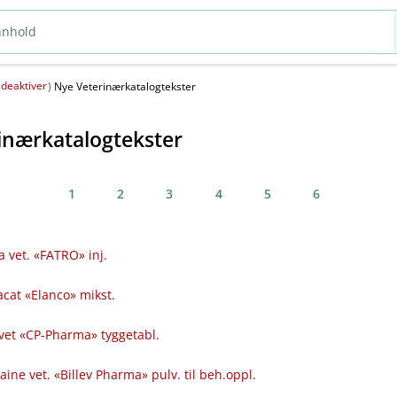
deaktiver
(
)
Nye Veterinærkatalogtekster
inærkatalogtekster
1
2
3
4
5
6
a vet. «FATRO» inj.
acat «Elanco» mikst.
vet «CP-Pharma» tyggetabl.
aine vet. «Billev Pharma» pulv. til beh.oppl.