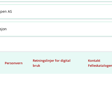
ppen AS
sjon
Retningslinjer for digital
Kontakt
Personvern
bruk
Felleskataloge