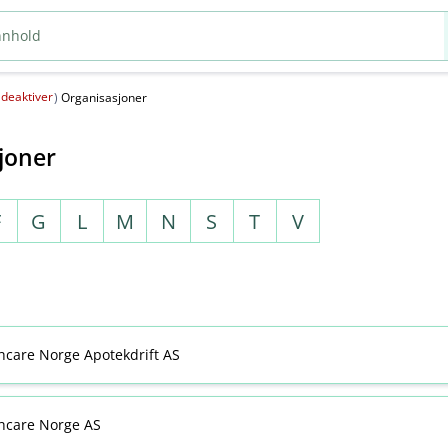
deaktiver
(
)
Organisasjoner
joner
F
G
L
M
N
S
T
V
thcare Norge Apotekdrift AS
thcare Norge AS