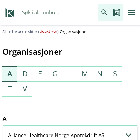
deaktiver
Siste besøkte sider (
)
Organisasjoner
Organisasjoner
A
D
F
G
L
M
N
S
T
V
A
Alliance Healthcare Norge Apotekdrift AS