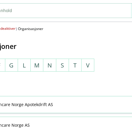
deaktiver
(
)
Organisasjoner
joner
F
G
L
M
N
S
T
V
thcare Norge Apotekdrift AS
thcare Norge AS