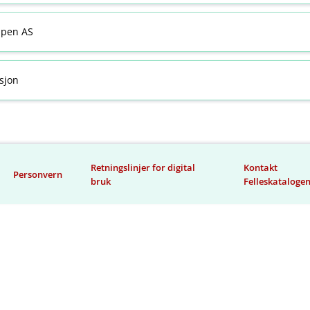
ppen AS
sjon
Retningslinjer for digital
Kontakt
Personvern
bruk
Felleskataloge