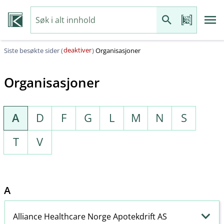
deaktiver
Siste besøkte sider (
)
Organisasjoner
Organisasjoner
A
D
F
G
L
M
N
S
T
V
A
Alliance Healthcare Norge Apotekdrift AS