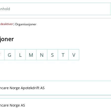
deaktiver
(
)
Organisasjoner
joner
F
G
L
M
N
S
T
V
thcare Norge Apotekdrift AS
thcare Norge AS