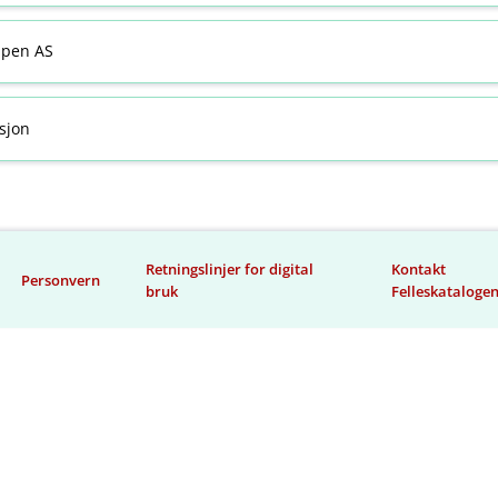
ppen AS
sjon
Retningslinjer for digital
Kontakt
Personvern
bruk
Felleskataloge