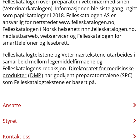
Felleskatalogen over preparater i veterinærmedisinen
(Veterinærkatalogen). Informasjonen ble siste gang utgitt
som papirkataloger i 2018. Felleskatalogen AS er
ansvarlig for nettstedet www.felleskatalogen.no,
Felleskatalogen i Norsk helsenett nhn.felleskatalogen.no,
nedlastbarweb, webservicer og Felleskatalogen for
smarttelefoner og lesebrett.
Felleskatalogtekstene og Veterinærtekstene utarbeides i
samarbeid mellom legemiddelfirmaene og
Felleskatalogens redaksjon.
Direktoratet for medisinske
produkter
(
DMP
) har godkjent preparatomtalene (SPC)
som Felleskatalogtekstene er basert på.
Ansatte
Styret
Kontakt oss