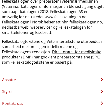
Felleskatalogen over preparater i veterinærmedisinen
(Veterinærkatalogen). Informasjonen ble siste gang utgitt
som papirkataloger i 2018. Felleskatalogen AS er
ansvarlig for nettstedet www.felleskatalogen.no,
Felleskatalogen i Norsk helsenett nhn.felleskatalogen.no,
nedlastbarweb, webservicer og Felleskatalogen for
smarttelefoner og lesebrett.
Felleskatalogtekstene og Veterinærtekstene utarbeides i
samarbeid mellom legemiddelfirmaene og
Felleskatalogens redaksjon.
Direktoratet for medisinske
produkter
(
DMP
) har godkjent preparatomtalene (SPC)
som Felleskatalogtekstene er basert på.
Ansatte
Styret
Kontakt oss