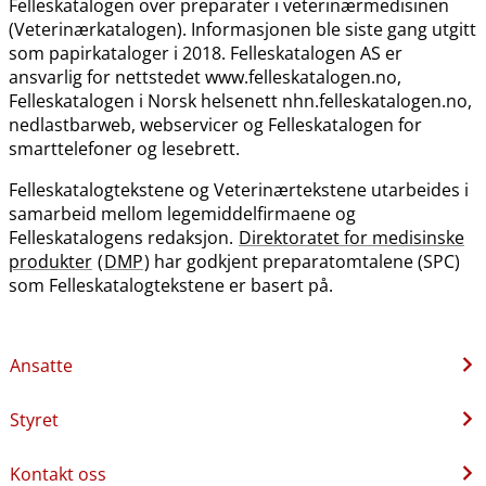
Felleskatalogen over preparater i veterinærmedisinen
(Veterinærkatalogen). Informasjonen ble siste gang utgitt
som papirkataloger i 2018. Felleskatalogen AS er
ansvarlig for nettstedet www.felleskatalogen.no,
Felleskatalogen i Norsk helsenett nhn.felleskatalogen.no,
nedlastbarweb, webservicer og Felleskatalogen for
smarttelefoner og lesebrett.
Felleskatalogtekstene og Veterinærtekstene utarbeides i
samarbeid mellom legemiddelfirmaene og
Felleskatalogens redaksjon.
Direktoratet for medisinske
produkter
(
DMP
) har godkjent preparatomtalene (SPC)
som Felleskatalogtekstene er basert på.
Ansatte
Styret
Kontakt oss